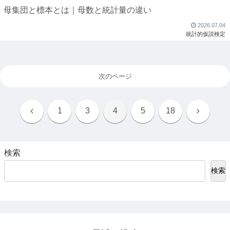
母集団と標本とは｜母数と統計量の違い
2026.07.04
統計的仮説検定
次のページ
前
次
1
3
4
5
18
へ
へ
検索
検索