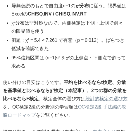
帰無仮説のもとで自由度n−1の
χ²分布
に従う。限界値は
Excelの
CHISQ.INV / CHISQ.INV.RT
χ²分布は非対称なので、両側検定は下側・上側で別々
の限界値を使う
例題：χ² = 5.4 < 7.261 で有意（p = 0.012）。ばらつき
低減を確認できた
95%信頼区間は (n−1)s² をχ²の上側点・下側点で割って
求める
使い分けの目安はこうです。
平均を比べるならt検定、分散
を基準値と比べるならχ²検定（本記事）、2つの群の分散を
比べるならF検定
。検定全体の選び方は
統計的検定の選び方
を、QC検定2級の分野別の学習順は
QC検定2級 手法編の攻
略ロードマップ
をご覧ください。