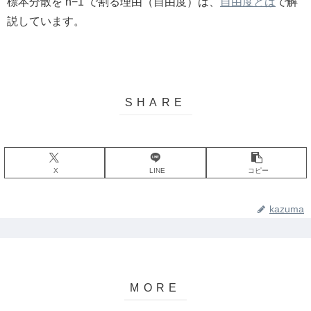
標本分散を n−1 で割る理由（自由度）は、
自由度とは
で解
説しています。
X
LINE
コピー
kazuma