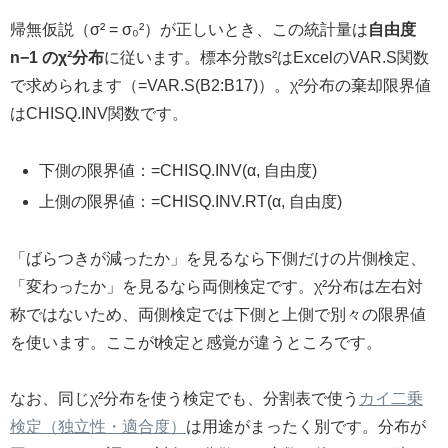
帰無仮説（σ² = σ₀²）が正しいとき、この統計量は
自由度
n−1 のχ²分布
に従います。標本分散s²はExcelのVAR.S関数
で求められます（=VAR.S(B2:B17)）。χ²分布の棄却限界値
はCHISQ.INV関数です。
下側の限界値：=CHISQ.INV(α, 自由度)
上側の限界値：=CHISQ.INV.RT(α, 自由度)
「ばらつきが減ったか」を見るなら下側だけの片側検定、
「変わったか」を見るなら両側検定です。χ²分布は左右対
称ではないため、両側検定では下側と上側で別々の限界値
を使います。ここがt検定と感覚が違うところです。
なお、同じχ²分布を使う検定でも、分割表で使う
カイ二乗
検定（独立性・適合度）
は用途がまったく別です。分布が