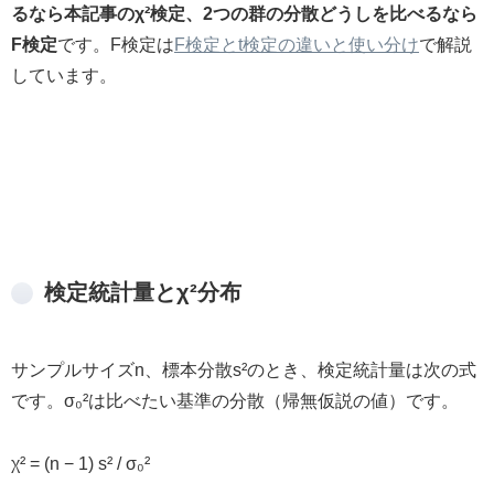
るなら本記事のχ²検定、2つの群の分散どうしを比べるなら
F検定
です。F検定は
F検定とt検定の違いと使い分け
で解説
しています。
検定統計量とχ²分布
サンプルサイズn、標本分散s²のとき、検定統計量は次の式
です。σ₀²は比べたい基準の分散（帰無仮説の値）です。
χ² = (n − 1) s² / σ₀²