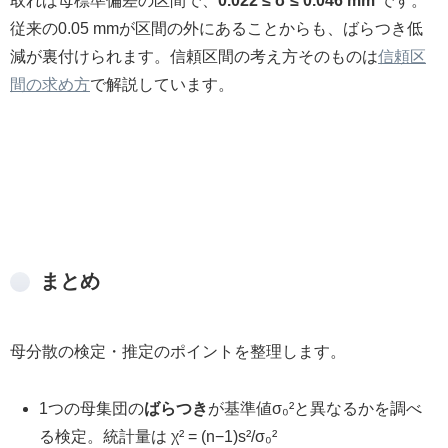
取れば母標準偏差の区間で、
0.022 ≤ σ ≤ 0.046 mm
です。
従来の0.05 mmが区間の外にあることからも、ばらつき低
減が裏付けられます。信頼区間の考え方そのものは
信頼区
間の求め方
で解説しています。
まとめ
母分散の検定・推定のポイントを整理します。
1つの母集団の
ばらつき
が基準値σ₀²と異なるかを調べ
る検定。統計量は χ² = (n−1)s²/σ₀²