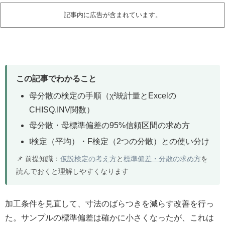
記事内に広告が含まれています。
この記事でわかること
母分散の検定の手順（χ²統計量とExcelの
CHISQ.INV関数）
母分散・母標準偏差の95%信頼区間の求め方
t検定（平均）・F検定（2つの分散）との使い分け
📌 前提知識：
仮説検定の考え方
と
標準偏差・分散の求め方
を
読んでおくと理解しやすくなります
加工条件を見直して、寸法のばらつきを減らす改善を行っ
た。サンプルの標準偏差は確かに小さくなったが、これは