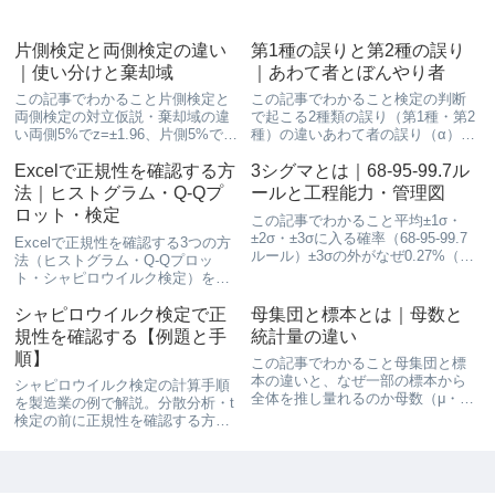
片側検定と両側検定の違い
第1種の誤りと第2種の誤り
｜使い分けと棄却域
｜あわて者とぼんやり者
この記事でわかること片側検定と
この記事でわかること検定の判断
両側検定の対立仮説・棄却域の違
で起こる2種類の誤り（第1種・第2
い両側5%でz=±1.96、片側5%で
種）の違いあわて者の誤り（α）・
z=1.645になる理由どちらを選ぶか
ぼんやり者の誤り（β）・検出力の
の判断基準ExcelのNORM.S.INV・
関係αとβがトレードオフになる理
Excelで正規性を確認する方
3シグマとは｜68-95-99.7ル
T.INVでの臨界値の出し方📌 前提
由管理図や抜取検査での「危険」
法｜ヒストグラム・Q-Qプ
ールと工程能力・管理図
知識：仮説検定の考え方と...
との対応📌 前提知識：仮説検定の
ロット・検定
この記事でわかること平均±1σ・
考え方と手順を読ん...
±2σ・±3σに入る確率（68-95-99.7
Excelで正規性を確認する3つの方
ルール）±3σの外がなぜ0.27%（約
法（ヒストグラム・Q-Qプロッ
1000個に3個）になるのか3シグマ
ト・シャピロウイルク検定）を手
が工程能力Cpと管理図の±3σ管理
順付きで解説。t検定や分散分析の
限界の共通の土台であることシグ
前に正規性を確認するやり方を、
シャピロウイルク検定で正
母集団と標本とは｜母数と
マレベルと不良率（ppm...
製造業の例題データで丁寧に説明
規性を確認する【例題と手
統計量の違い
します。
順】
この記事でわかること母集団と標
本の違いと、なぜ一部の標本から
シャピロウイルク検定の計算手順
全体を推し量れるのか母数（μ・
を製造業の例で解説。分散分析・t
σ²・P）と統計量（x̄・s²・p）の対
検定の前に正規性を確認する方
応と記号の使い分け記述統計と推
法、Pythonでの実装、正規性がな
測統計の違い偏りのないサンプリ
いときの対処法までわかります。
ングがなぜ重要か📌 前提知識：標
準偏差・分散の求め...