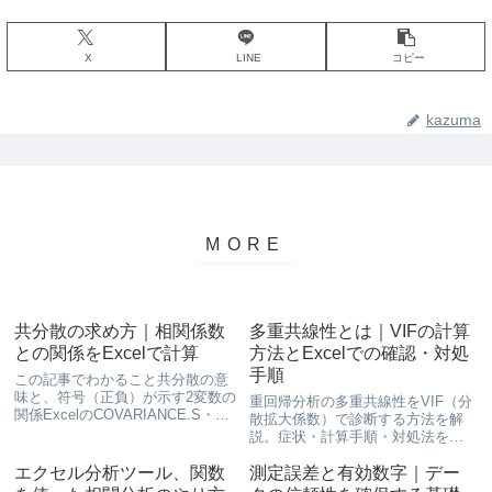
X
LINE
コピー
kazuma
共分散の求め方｜相関係数
多重共線性とは｜VIFの計算
との関係をExcelで計算
方法とExcelでの確認・対処
手順
この記事でわかること共分散の意
味と、符号（正負）が示す2変数の
重回帰分析の多重共線性をVIF（分
関係ExcelのCOVARIANCE.S・
散拡大係数）で診断する方法を解
COVARIANCE.P関数での計算手順
説。症状・計算手順・対処法を
共分散から相関係数を求める方法
Excelの例題でわかりやすく説明し
（r=共分散÷標準偏差の積）📌 前
ます。
エクセル分析ツール、関数
測定誤差と有効数字｜デー
提知識：標準偏差・分散の求め方