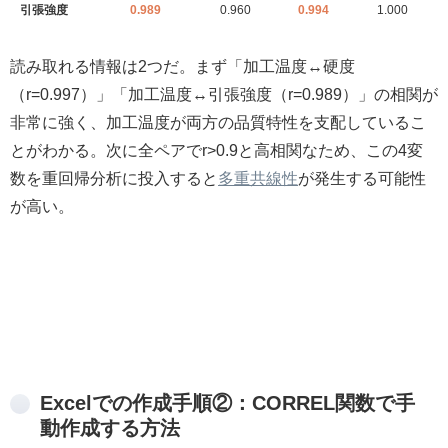
引張強度
0.989
0.960
0.994
1.000
読み取れる情報は2つだ。まず「加工温度↔硬度
（r=0.997）」「加工温度↔引張強度（r=0.989）」の相関が
非常に強く、加工温度が両方の品質特性を支配しているこ
とがわかる。次に全ペアでr>0.9と高相関なため、この4変
数を重回帰分析に投入すると
多重共線性
が発生する可能性
が高い。
Excelでの作成手順②：CORREL関数で手
動作成する方法