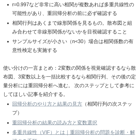
r=0.997など非常に高い相関が複数あれば多重共線性の
可能性があり、重回帰分析の前に必ず確認する
相関行列はあくまで線形関係を見るもの。散布図と組
み合わせて非線形関係がないかを目視確認すること
サンプルサイズが小さい（n<30）場合は相関係数の有
意性検定も実施する
使い分けの一言まとめ：2変数の関係を視覚確認するなら散
布図、3変数以上を一括比較するなら相関行列、その後の定
量分析には重回帰分析へ進む。 次のステップとして参考に
してほしい記事を紹介する。
回帰分析のやり方と結果の見方
（相関行列の次ステッ
プ）
重回帰分析の結果の読み方と変数選択
多重共線性（VIF）とは｜重回帰分析の問題を診断・解