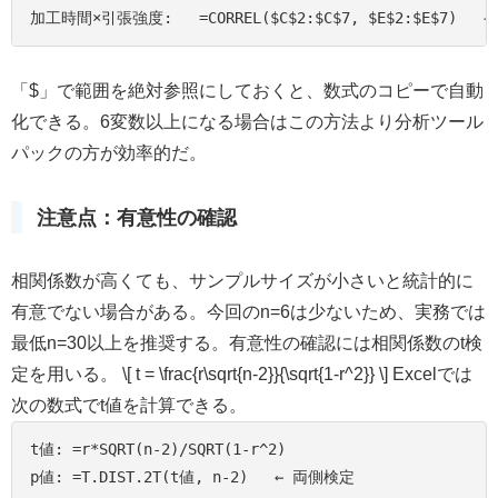
加工時間×引張強度:   =CORREL($C$2:$C$7, $E$2:$E$7)   → 
「$」で範囲を絶対参照にしておくと、数式のコピーで自動
化できる。6変数以上になる場合はこの方法より分析ツール
パックの方が効率的だ。
注意点：有意性の確認
相関係数が高くても、サンプルサイズが小さいと統計的に
有意でない場合がある。今回のn=6は少ないため、実務では
最低n=30以上を推奨する。有意性の確認には相関係数のt検
定を用いる。 \[ t = \frac{r\sqrt{n-2}}{\sqrt{1-r^2}} \] Excelでは
次の数式でt値を計算できる。
t値: =r*SQRT(n-2)/SQRT(1-r^2)

p値: =T.DIST.2T(t値, n-2)   ← 両側検定