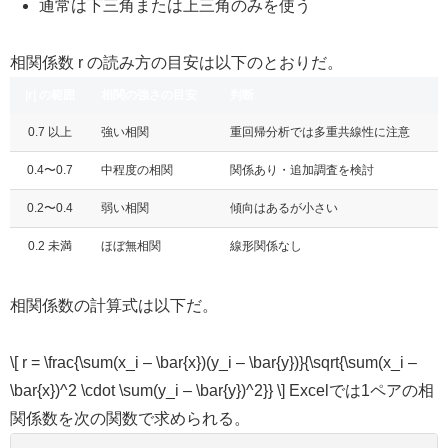
通常は下三角または上三角のみを使う
相関係数 r の読み方の目安は以下のとおりだ。
|r| の範囲
相関の強さの目安
判断
0.7 以上
強い相関
重回帰分析では多重共線性に注意
0.4〜0.7
中程度の相関
関係あり・追加調査を検討
0.2〜0.4
弱い相関
傾向はあるが小さい
0.2 未満
ほぼ無相関
線形関係なし
相関係数の計算式は以下だ。
\[ r = \frac{\sum(x_i – \bar{x})(y_i – \bar{y})}{\sqrt{\sum(x_i –
\bar{x})^2 \cdot \sum(y_i – \bar{y})^2}} \] Excelでは1ペアの相
関係数を次の関数で求められる。