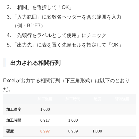
「相関」を選択して「OK」
「入力範囲」に変数名ヘッダーを含む範囲を入力
（例：B1:E7）
「先頭行をラベルとして使用」にチェック
「出力先」に表を置く先頭セルを指定して「OK」
出力される相関行列
Excelが出力する相関行列（下三角形式）は以下のとおり
だ。
加工温度
加工時間
硬度
引張強度
加工温度
1.000
加工時間
0.917
1.000
硬度
0.997
0.939
1.000