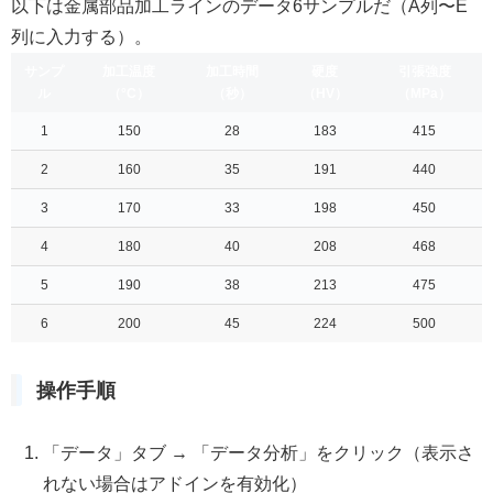
以下は金属部品加工ラインのデータ6サンプルだ（A列〜E
列に入力する）。
サンプ
加工温度
加工時間
硬度
引張強度
ル
（°C）
（秒）
（HV）
（MPa）
1
150
28
183
415
2
160
35
191
440
3
170
33
198
450
4
180
40
208
468
5
190
38
213
475
6
200
45
224
500
操作手順
「データ」タブ → 「データ分析」をクリック（表示さ
れない場合はアドインを有効化）