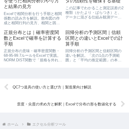
を使った相関分析のやり方
タの信頼性を確保する基礎
を...
と結果の見方
この記事でわかること測定誤差の2
種類（かたより・ばらつき）と、
Excelで相関分析を行う手順と相関
データに混ざる仕組み観測データ
係数の読み方を解説。散布図の作
から製品の真のばらつきを逆算す
成と相関行列の見方、相関と因果
る計算（Excel対応）有効数字・丸
の違いも含めてわかりやすく説明
め・平均値の桁数など、記録時の
します。回帰分析の前準備として
正規分布とは｜確率密度関
回帰分析の予測区間｜信頼
実務ルール📌 前提知識：標準偏
も役立ちます。
数とExcelで確率を計算する
区間との違いとExcelでの計
差・分散の求め方を読ん...
手順
算手順
正規分布の意味・確率密度関数・
回帰分析の予測区間と信頼区間の
68-95-99.7ルールをExcelで実践。
違いを解説。「次の1点の予測範
NORM.DIST関数で「規格を外れる
囲」と「平均の推定範囲」の本質
確率」を計算する手順を製造業の
的な違い・計算式・Excelでの実装
引張強度データで解説します。
手順を、製造業の引張強度例題で
実践します。
QC7つ道具の使い方と選び方｜製造業向け解説
歪度・尖度の求め方と解釈｜Excelで分布の形を数値化する
ホーム
エクセル分析ツール