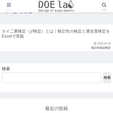
χ²検定
メニュー
検索
カイ二乗検定（χ²検定）とは｜独立性の検定と適合度検定を
Excelで実践
2026.05.09
統計的仮説検定
検索
検索
最近の投稿